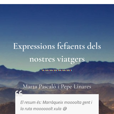
Expressions fefaents dels
nostres viatgers
Marta Pascaló i Pepe Linares
at
El resum és: Marràqueix moooolta gent i
l
la ruta moooooolt xula 😅
i