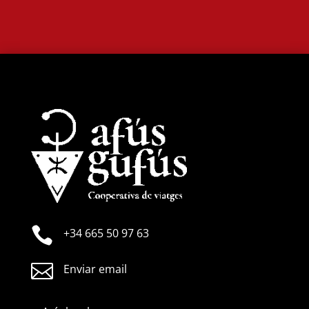

+34 665 50 97 63

Enviar email