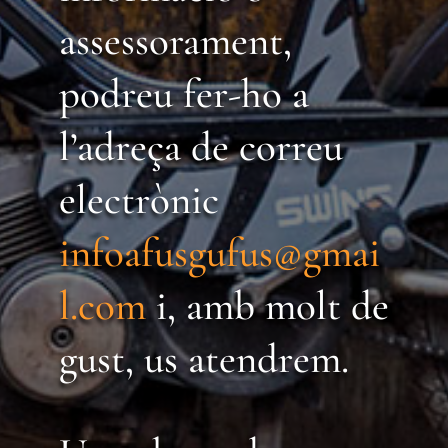
assessorament,
podreu fer-ho a
l’adreça de correu
electrònic
infoafusgufus@gmai
l.com
i, amb molt de
gust, us atendrem.