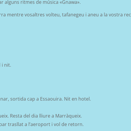
psar alguns ritmes de música «Gnawa».
rra mentre vosaltres volteu, tafanegeu i aneu a la vostra rec
i nit.
nar, sortida cap a Essaouira. Nit en hotel.
ix. Resta del dia lliure a Marràqueix.
r trasllat a l’aeroport i vol de retorn.