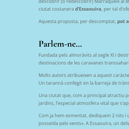
descobrir (o redescobrir) Marràqueix
al
t
ciutat costanera
d’Essaouira
, per tal d’o
Aquesta proposta, per descomptat,
pot 
Parlem-ne…
Fundada pels almoràvits al segle XI i dest
destinacions de les caravanes transsaharia
Molts autors atribueixen a aquest caràcte
Un tarannà confegit en la barreja de trànsi
Una ciutat que, com a principal atractiu pel
jardins, l’especial atmosfera vital que s’a
Com ja hem esmentat, dediquem 2 nits i un 
posseïda pels vents». A Essaouira, u
n del