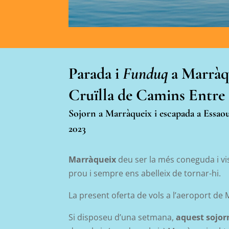
Parada i
Funduq
a Marràq
Cruïlla de Camins Entre 
Sojorn a Marràqueix i escapada a Essaoui
2023
Marràqueix
deu ser la més coneguda i vi
prou i sempre ens abelleix de tornar-hi.
La present oferta de vols a l’aeroport de
Si disposeu d’una setmana,
aquest sojorn