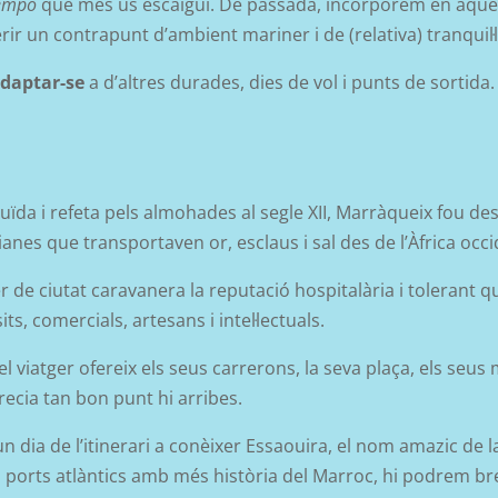
empo
que més us escaigui. De passada, i
ncorporem en aque
ferir un contrapunt d’ambient mariner i de (relativa) tranquil·l
adaptar-se
a d’altres durades, dies de vol i punts de sortida.
ruïda i refeta pels almohades al segle XII, Marràqueix fou des
nes que transportaven or, esclaus i sal des de l’Àfrica occi
r de ciutat caravanera la reputació hospitalària i tolerant 
ts, comercials, artesans i intel·lectuals.
 viatger ofereix els seus carrerons, la seva plaça, els seus me
precia tan bon punt hi arribes.
dia de l’itinerari a conèixer Essaouira, el nom amazic de la
s ports atlàntics amb més història del Marroc, hi podrem
bre