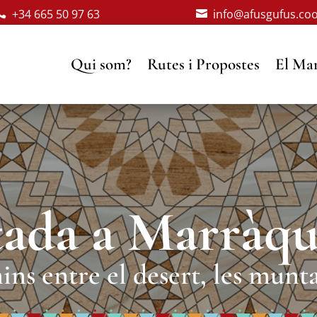
+34 665 50 97 63
info@afusgufus.co


Qui som?
Rutes i Propostes
El Mar
tada a Marràqu
ins entre el desert, les munta