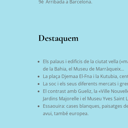
9è
Arribada a Barcelona.
Destaquem
Els palaus i edificis de la ciutat vella 
de la Bahia, el Museu de Marràqueix…
La plaça Djemaa El-Fna i la Kutubia, cent
La soc i els seus diferents mercats i g
El contrast amb Gueliz, la «Ville Nouvel
Jardins Majorelle i el Museu Yves Saint 
Essaouira: cases blanques, paisatges de
avui, també europea.