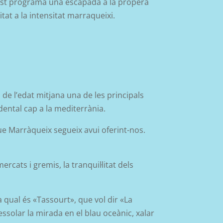
st programa una e
sca
pada a la propera
itat a la intensitat marraqueixi.
 de l’edat mitjana una de les principals
dental cap a la mediterrània.
que Marràqueix segueix avui oferint-nos.
rcats i gremis, la tranquil·litat dels
 qual és «Tassourt», que vol dir «La
ssolar la mirada en el blau oceànic, xalar