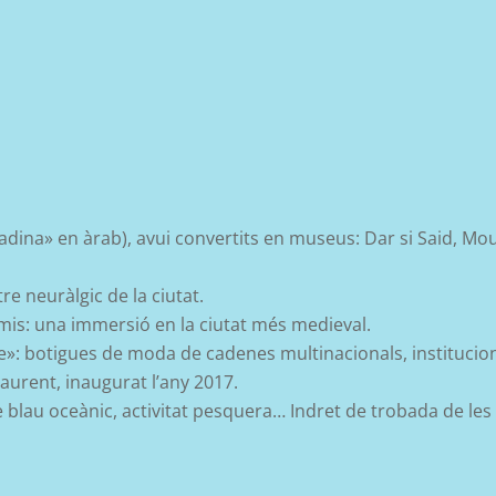
(«madina» en àrab), avui convertits en museus: Dar si Said, Mou
re neuràlgic de la ciutat.
remis: una immersió en la ciutat més medieval.
le»: botigues de moda de cadenes multinacionals, institucions
Laurent, inaugurat l’any 2017.
 blau oceànic, activitat pesquera… Indret de trobada de les