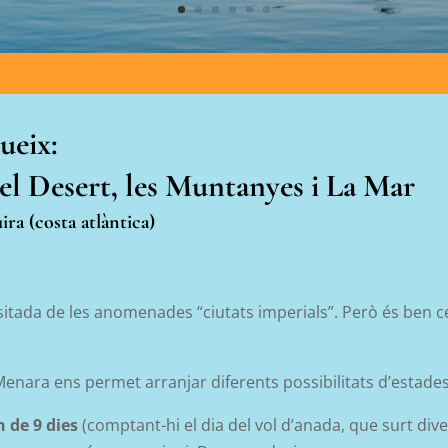
ueix:
el Desert, les Muntanyes i La Mar
ra (costa atlàntica)
sitada de les anomenades “ciutats imperials”. Però és ben 
 Menara ens permet arranjar diferents possibilitats d’estade
 de 9 dies
(comptant-hi el dia del vol d’anada, que surt div