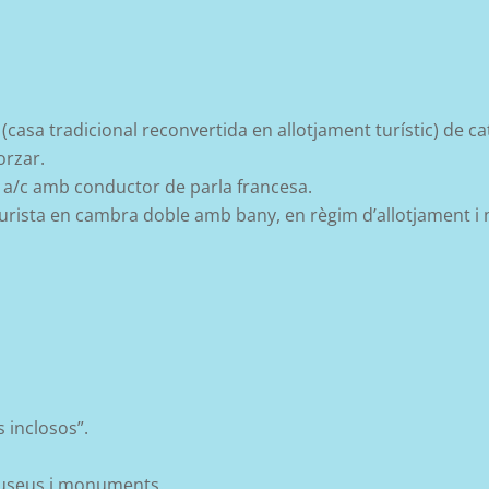
 (casa tradicional reconvertida en allotjament turístic) d
e ca
orzar.
t a/c amb conductor de parla francesa.
urista
en cambra doble amb bany, en règim d’allotjament i m
s inclosos”.
museus
i monuments.