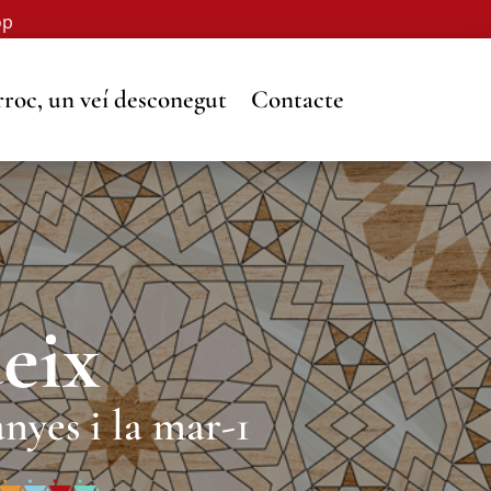
op
roc, un veí desconegut
Contacte
eix
nyes i la mar-1