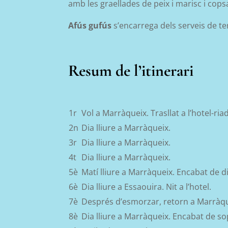
amb les graellades de peix i marisc i co
Afús gufús
s’encarrega dels serveis de te
Resum de l’itinerari
1r
Vol a Marràqueix. Trasllat a l’hotel-riad 
2n
Dia lliure a Marràqueix.
3r
Dia lliure a Marràqueix.
4t
Dia lliure a Marràqueix.
5è
Matí lliure a Marràqueix. Encabat de di
6è
Dia lliure a Essaouira. Nit a l’hotel.
7è
Després d’esmorzar, retorn a Marràque
8è
Dia lliure a Marràqueix. Encabat de sopa