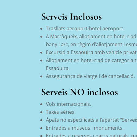
Serveis Inclosos
Trasllats aeroport-hotel-aeroport.
A Marràqueix, allotjament e
n hotel-riad
bany i a/c, en règim d’allotjament i esm
Excursió a Essaouira amb vehicle priva
Allotjament en
hotel-riad de categoria t
Essaouira.
Assegurança de viatge i de cancel·lació.
Serveis NO inclosos
Vols internacionals.
Taxes aèries
Àpats no especificats a l’apartat “Servei
Entrades a museus i monuments.
Entrades
a reserves i parcs naturals, 