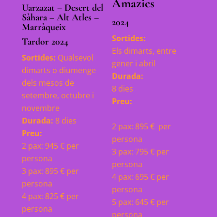
Amazics
Uarzazat – Desert del
Sàhara – Alt Atles –
2024
Marràqueix
Sortides:
Tardor 2024
Els dimarts, entre
Sortides:
Qualsevol
gener i abril
dimarts o diumenge
Durada:
dels mesos de
8 dies
setembre, octubre i
Preu:
novembre
Durada:
8 dies
2 pax: 895 € per
Preu:
persona
2 pax: 945 € per
3 pax: 795 € per
persona
persona
3 pax: 895 € per
4 pax: 695 € per
persona
persona
4 pax: 825 € per
5 pax: 645 € per
persona
persona