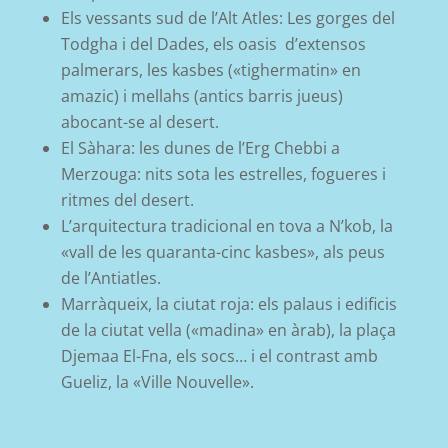
E
ls
vessants
sud de l’Alt Atl
e
s:
Les gorges del
Todgha
i del Dades, els oasis d’extensos
p
almerars,
les
k
asbes
(«
tighermatin
» en
amazic) i
mellahs
(antics barris jueus)
abocant-se
a
l desert.
El Sàhara: les dunes de l’Erg
Chebbi
a
Merzouga
: nits sota les estrelles,
fogueres i
ritmes del desert.
L’arquitectura tradicional en tova a
N’kob
, la
«vall de les quaranta-cinc
k
asbes
», als peus
de
l’Antiatles
.
Marràqueix, la ciutat roja: els palaus i edificis
de la ciutat vella («
madina
» en àrab), la plaça
Djemaa
El-
Fna
, els socs… i el contrast amb
Gueliz
, la «
Ville
Nouvelle
».