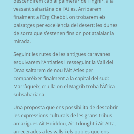
descendirem cap al palmerar de Tinghir, a la
vessant sahariàna de l’Atles. Arribarem
finalment a l’Erg Chebbi, on trobarem els
paisatges per excel·lència del desert: les dunes
de sorra que s’estenen fins on pot atalaiar la
mirada.
Seguint les rutes de les antigues caravanes
esquivarem l’Antiatles i resseguint la Vall del
Draa saltarem de nou l’Alt Atles per
comparèixer finalment a la capital del sud:
Marràqueix, cruïlla on el Magrib troba l’Àfrica
subsahariana.
Una proposta que ens possibilita de descobrir
les expressions culturals de les grans tribus
amazigues Ait Hdiddou, Ait Tdought i Ait Atta,
arrecerades a les valls i els pobles que ens