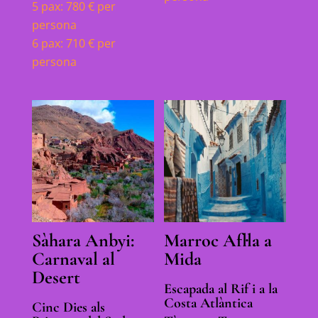
5 pax: 780 € per
persona
6 pax: 710 € per
persona
Sàhara Anbyi:
Marroc Afl·la a
Carnaval al
Mida
Desert
Escapada al Rif i a la
Costa Atlàntica
Cinc Dies als