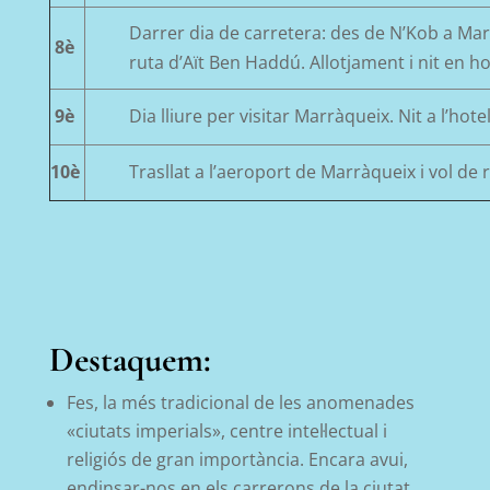
Darrer dia de carretera: des de N’Kob a Marr
8è
ruta d’Aït Ben Haddú. Allotjament i nit en ho
9è
Dia lliure per visitar Marràqueix. Nit a l’hotel
10è
Trasllat a l’aeroport de Marràqueix i vol de 
Destaquem:
Fes, la més tradicional de les anomenades
«ciutats imperials», centre intel·lectual i
religiós de
gran importància.
Encara avui,
endinsar-nos en els carrerons de la ciutat