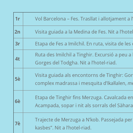
1r
Vol Barcelona – Fes. Trasllat i allotjament a l
2n
Visita guiada a la Medina de Fes. Nit a l’hotel
3r
Etapa de Fes a Imilchil. En ruta, visita de les
Ruta des Imilchil a Tinghir. Excursió a peu a 
4t
Gorges del Todgha. Nit a l’hotel-riad.
Visita guiada als encontorns de Tinghir:
Gor
5è
complex madrassa i mesquita d’Ikal·lalen,
me
Etapa de Tinghir fins Merzuga. Cavalcada en
6è
Acampada, sopar i nit als sorrals del Sàhara
Trajecte de Merzuga a N’kob. Passejada per l
7è
kasbes”. Nit a l’hotel-riad.