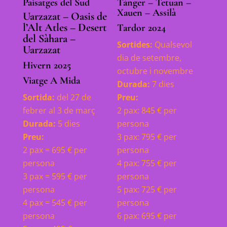
Paisatges del Sud
Tànger – Tetuan –
Xauen – Assilà
Uarzazat – Oasis de
l’Alt Atles – Desert
Tardor 2024
del Sàhara –
Sortides:
Qualsevol
Uarzazat
dia de setembre,
Hivern 2025
octubre i novembre
Viatge A Mida
Durada:
7 dies
Sortida:
del 27 de
Preu:
febrer al 3 de març
2 pax: 845 € per
Durada:
5 dies
persona
Preu:
3 pax: 795 € per
2 pax = 695 € per
persona
persona
4 pax: 755 € per
3 pax = 595 € per
persona
persona
5 pax: 725 € per
4 pax = 545 € per
persona
persona
6 pax: 695 € per