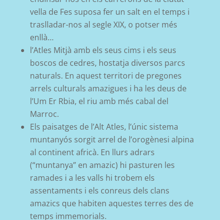
vella de F
es
suposa fer un salt en el temps i
traslladar-nos al segle XIX, o potser més
enllà…
l’Atles Mitjà
amb els seus
cims
i els seus
boscos de cedres
,
hostatja diversos
parcs
naturals.
En aquest
territori
de pregones
arrels culturals
amazi
gues
i ha
les deus de
l’
U
m
Er
Rbia
, el riu amb més cabal del
Marroc.
Els paisatges de l’Alt Atles,
l’únic sistema
muntanyós sorgit arrel de l’orogènesi alpina
al
conti
nent
africà
.
En llurs
adrars
(
“
muntanya
”
en amazic) hi pasturen les
ramades i a les valls hi trobem els
assentaments i els conreus dels clans
amazics que habiten
aquestes terres des de
temps immemorials.