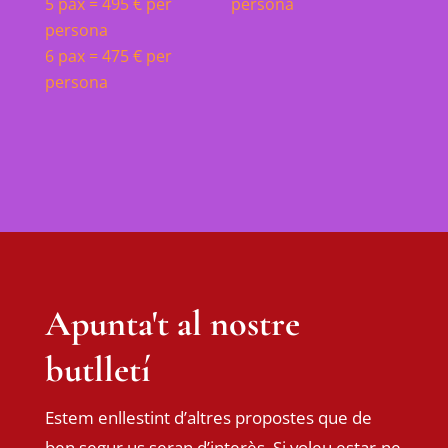
5 pax = 495 € per
persona
persona
6 pax = 475 € per
persona
Apunta't al nostre
butlletí
Estem enllestint d’altres propostes que de
ben segur us seran d’interès. Si voleu estar-ne