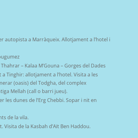
per autopista a Marràqueix
. Allotjament a l’hotel i
Bougumez
u Thahrar – Kalaa M’Gouna – Gorges del Dades
t a
Tinghir
:
allotjament a l’hotel.
V
isita a les
erar (oasis) del
Todgha
, del complex
ntiga
Mellah
(call o barri jueu).
r les dunes de l’Erg Chebbi. Sopar i nit en
s de la vila.
. Visita de la Kasbah d’Aït Ben Haddou.