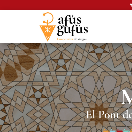
M
El Pont d