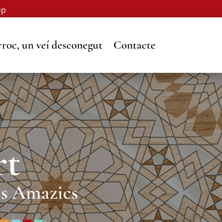
op
roc, un veí desconegut
Contacte
rt
ls Amazics