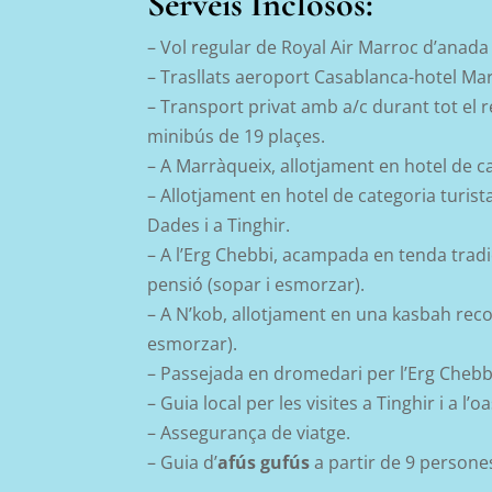
Serveis Inclosos:
– Vol regular de Royal Air Marroc d’anada
– Trasllats aeroport Casablanca-hotel Ma
– Transport privat amb a/c durant tot el 
minibús de 19 plaçes.
– A Marràqueix, allotjament en hotel de c
– Allotjament en hotel de categoria turist
Dades i a Tinghir.
– A l’Erg Chebbi, acampada en tenda tradi
pensió (sopar i esmorzar).
–
A N’kob,
allotjament en una kasbah recon
esmorzar).
– Passejada en dromedari per l’Erg Chebb
– Guia local per les visites a Tinghir i a l’
– Assegurança de viatge.
– Guia d’
afús gufús
a partir de 9 persones