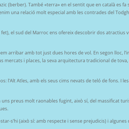
ic (berber). També «terra» en el sentit que en català es fa se
enim una relació molt especial amb les contrades del Todgha,
fet), el sud del Marroc ens ofereix descobrir dos atractius v
odem arribar amb tot just dues hores de vol.
En segon lloc, l
us mercats i places, la seva arquitectura tradicional de tova,
s: l’Alt Atles, amb els seus cims nevats de teló de fons. I 
 uns preus molt raonables fugint, això sí, del massificat tu
gues.
tar-s’hi (això sí: amb respecte i sense prejudicis) i algunes 