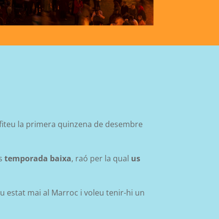
fiteu la primera quinzena de desembre
és
temporada baixa
, raó per la qual
us
 estat mai al Marroc i voleu tenir-hi un