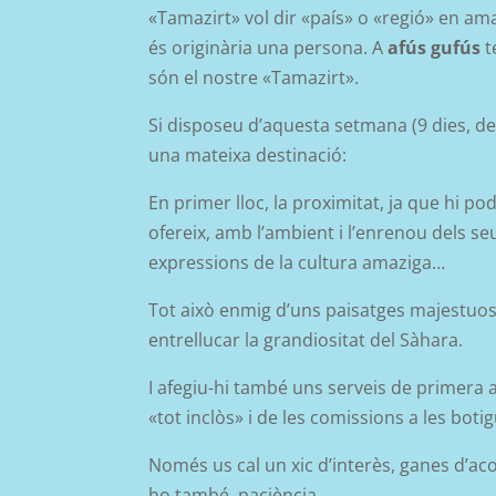
«Tamazirt» vol dir «país» o «regió» en amaz
és originària una persona. A
afús gufús
t
són el nostre «Tamazirt».
Si disposeu d’aquesta setmana (9 dies, de 
una mateixa destinació:
En primer lloc, la proximitat, ja que hi p
ofereix, amb l’ambient i l’enrenou dels se
expressions de la cultura amaziga…
Tot això enmig d’uns paisatges majestuoso
entrellucar la grandiositat del Sàhara.
I afegiu-hi també uns serveis de primera a
«tot inclòs» i de les comissions a les boti
Només us cal un xic d’interès, ganes d’acos
ho també, paciència.