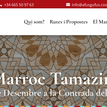
+34 665 50 97 63
info@afusgufus.co


Qui som?
Rutes i Propostes
El Mar
arroc Tamazi
e Desembre a la Contrada de