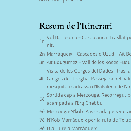
Resum de l’Itinerari
Vol Barcelona –
Casablanca. Trasllat 
1r
nit.
2n
Marràqueix – Cascades d’Uzud – Aït 
3r
Aït Bougumez – Vall de les Roses –Bo
Visita de les Gorges del Dades i traslla
4t
Gorges del
Todgha
.
Passejada pel palm
mesquita-madrassa
d’Ikal·lalen
i de l’a
Sortida cap a Merzouga.
Recorregut pe
5è
acampada a l’Erg Chebbi.
6è
Merzouga-N’kob. Passejada pels voltant
7è
N’Kob-Marràqueix per la ruta de Teluet
8è
Dia lliure a Marràqueix.