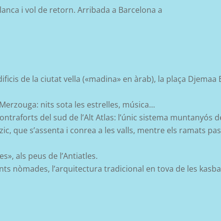
lanca i vol de
retorn. Arribada a Barcelona a
edificis de la ciutat vella («madina» en àrab), la plaça Djemaa
Merzouga
: nits sota les estrelles, música…
ontraforts del sud de l’Alt Atlas: l’únic sistema muntanyós de
azic, que s’assenta i conrea a les valls, mentre els ramats pa
es», als peus de l’Antiatles.
nts nòmades, l’arquitectura tradicional en tova
de les
k
asb