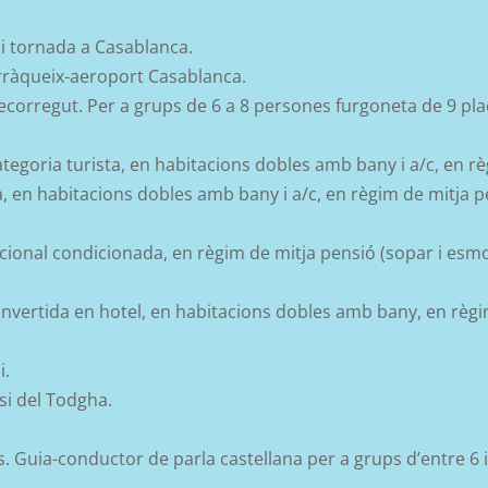
 i tornada a Casablanca.
rràqueix-aeroport Casablanca.
recorregut. Per a grups de 6 a 8 persones furgoneta de 9 pla
ategoria turista, en habitacions dobles amb bany i a/c, en r
a, en habitacions dobles amb bany i a/c, en règim de mitja p
cional condicionada, en règim de mitja pensió (sopar i esmor
vertida en hotel, en habitacions dobles amb bany, en règim 
i.
oasi del Todgha.
. Guia-conductor de parla castellana per a grups d’entre 6 