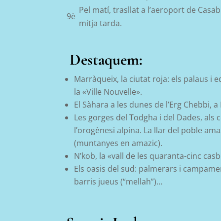
Pel matí,
trasllat a l’aeroport de Casab
9è
mitja tarda.
Destaquem:
Marràqueix, la ciutat roja: els palaus i 
la «Ville Nouvelle».
El Sàhara a les dunes de l’Erg
Chebbi
,
a
Les gorges del Todgha i del Dades, als c
l’orogènesi alpina. La llar del poble am
(muntanyes en amazic).
N’kob, la «vall de les quaranta-cinc casb
Els oasis del sud: palmerars i campame
barris jueus
(“
mellah
”)…