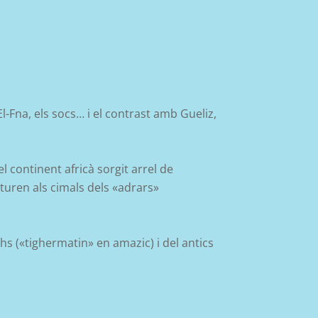
 El-Fna, els socs… i el contrast amb Gueliz,
l continent africà sorgit arrel de
sturen als cimals dels «adrars»
ahs
(
«
tighermatin
» en amazic) i
del
antics