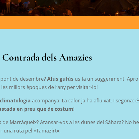
a Contrada dels Amazics
r pont de desembre?
Afús gufús
us fa un suggeriment: Apro
les millors èpoques de l’any per visitar-lo!
climatologia
acompanya: La calor ja ha afluixat. I segona: 
ustada en preu que de costum
!
is de Marràqueix? Atansar-vos a les dunes del Sàhara? No heu
r una ruta pel «Tamazirt».