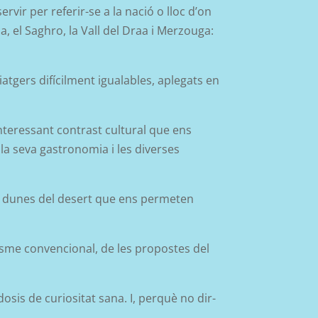
rvir per referir-se a la nació o lloc d’on
 el Saghro, la Vall del Draa i Merzouga:
iatgers difícilment igualables, aplegats en
’interessant contrast cultural que ens
 la seva gastronomia i les diverses
les dunes del desert que ens permeten
risme convencional, de les propostes del
dosis de curiositat sana. I, perquè no dir-