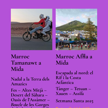
Marroc
Marroc Afl·la a
Tamanawt a
Mida
Mida
Escapada al nord: el
Rif i la Costa
Nadal a la Terra dels
Atlàntica
Amazics
Tànger – Tetuan –
Fes – Altes Mitjà –
Xauen – Assilà
Desert del Sàhara –
Oasis de
l’Assàmer
–
Setmana Santa 2025
Boucle
de les Gorges