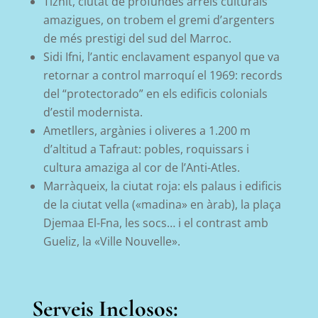
Tiznit, ciutat de profundes arrels culturals
amazigues, on trobem el gremi d’argenters
de més prestigi del sud del Marroc.
Sidi Ifni, l’antic enclavament espanyol que va
retornar a control marroquí el 1969: records
del “protectorado” en els edificis colonials
d’estil modernista.
Ametllers, argànies i oliveres a 1.200 m
d’altitud a Tafraut: pobles, roquissars i
cultura amaziga al cor de l’Anti-Atles.
Marràqueix, la ciutat roja: els palaus i edificis
de la ciutat vella («madina» en àrab), la plaça
Djemaa El-Fna, les socs… i el contrast amb
Gueliz, la «Ville Nouvelle».
Serveis Inclosos: