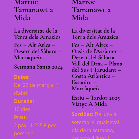
Marroc
Marroc
Tamanawt a
Tamanawt a
Mida
Mida
La diversitat de la
La diversitat de la
Terra dels Amazics
Terra dels Amazics
Fes – Alt Atles –
Fes – Alt Altes –
Desert del Sàhara –
Oasis de
l’Assàmer
–
Marràqueix
Desert del Sàhara –
Vall del
Draa
– Plana
Setmana Santa 2024
del
Sus
i
Tarudant
–
Costa Atlàntica –
Dates:
Essauira
–
Del 23 de març a l’1
Marràqueix
d’abril
Estiu – Tardor 2025
Durada:
Viatge A Mida
10 dies
Sortides:
De juny a
Preu:
setembre: q
ualsevol
2 pax: 1.235 € per
dia de la setmana,
persona
excepte dilluns i