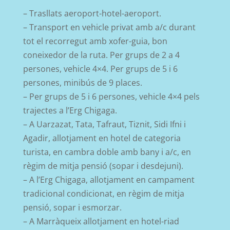
– Trasllats aeroport-hotel-aeroport.
– Transport en vehicle privat amb a/c durant
tot el recorregut amb xofer-guia, bon
coneixedor de la ruta. Per grups de 2 a 4
persones, vehicle 4×4. Per grups de 5 i 6
persones, minibús de 9 places.
– Per grups de 5 i 6 persones, vehicle 4×4 pels
trajectes a l’Erg
Chigaga
.
– A Uarzazat, Tata, Tafraut, Tiznit, Sidi Ifni i
Agadir, allotjament en hotel de categoria
turista, en cambra doble amb bany i a/c, en
règim de mitja pensió (sopar i desdejuni).
– A l’Erg Chigaga, allotjament en campament
tradicional condicionat, en règim de mitja
pensió, sopar i esmorzar.
– A Marràqueix allotjament en hotel-riad