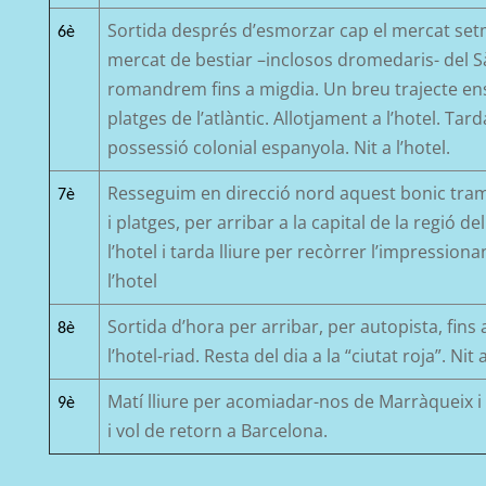
Sortida després d’esmorzar cap el mercat set
6è
mercat de bestiar –inclosos dromedaris- del S
romandrem fins a migdia. Un breu trajecte ens a
platges de l’atlàntic. Allotjament a l’hotel. Tard
possessió colonial espanyola. Nit a l’hotel.
Resseguim en direcció nord aquest bonic tram 
7è
i platges, per arribar a la capital de la regió de
l’hotel i tarda lliure per recòrrer l’impression
l’hotel
Sortida d’hora per arribar, per autopista, fins
8è
l’hotel-riad. Resta del dia a la “ciutat roja”. Nit a
Matí lliure per acomiadar-nos de Marràqueix i e
9è
i vol de retorn a Barcelona.