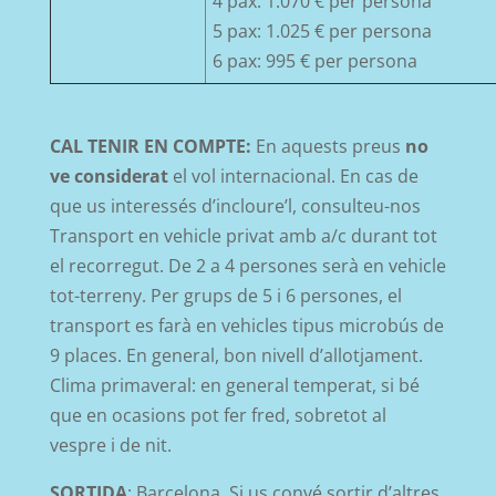
4 pax: 1.070 € per persona
5 pax: 1.025 € per persona
6 pax: 995 € per persona
CAL TENIR EN COMPTE:
En aquests preus
no
ve considerat
el vol internacional. En cas de
que us interessés d’incloure’l, consulteu-nos
Transport en vehicle privat amb a/c durant tot
el recorregut. De 2 a 4 persones serà en vehicle
tot-terreny. Per grups de 5 i 6 persones, el
transport es farà en vehicles tipus microbús de
9 places. En general, bon nivell d’allotjament.
Clima primaveral: en general temperat, si bé
que en ocasions pot fer fred, sobretot al
vespre i de nit.
SORTIDA
: Barcelona. Si us convé sortir d’altres