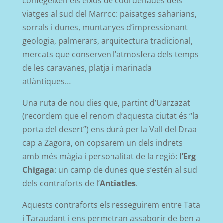
confegeixen els eixos de coordenades dels
viatges al sud del Marroc: paisatges saharians,
sorrals i dunes, muntanyes d’impressionant
geologia, palmerars, arquitectura tradicional,
mercats que conserven l’atmosfera dels temps
de les caravanes, platja i marinada
atlàntiques…
Una ruta de nou dies que, partint d’Uarzazat
(recordem que el renom d’aquesta ciutat és “la
porta del desert”) ens durà per la Vall del Draa
cap a Zagora, on copsarem un dels indrets
amb més màgia i personalitat de la regió:
l’Erg
Chigaga
: un camp de dunes que s’estén al sud
dels contraforts de l’
Antiatles
.
A
quests contraforts els resseguirem entre Tata
i Taraudant i ens permetran assaborir de ben a