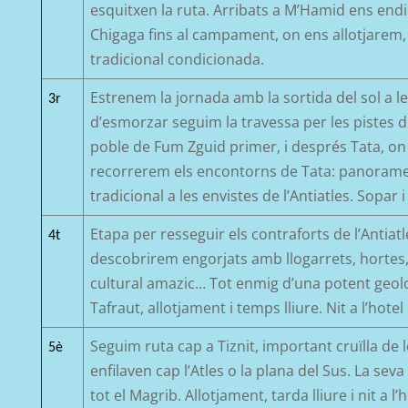
esquitxen la ruta. Arribats a
M’
H
a
mid
ens endi
Chigaga
fins al campament, on
ens allotjarem
tradicional condicionada.
Estrenem la jornada amb la sortida del sol a l
3r
d’esmorzar
seguim la travessa per les pistes d
poble de
Fum
Zguid
primer, i després
Tata
, on
recorrerem els encontorns
de
T
ata
:
panoram
tradicional
a les envistes
de
l’Antiat
les
.
Sopar i
Etapa
per resseguir els contraforts de
l’Antiat
4t
descobrirem engorjats
amb llogarrets, hortes,
cultural amazic… Tot enmig d’un
a potent geol
Tafraut
, a
llotjament i t
emps
lliure. Nit a l’hotel
Seguim ruta cap a Tiznit, important cruïlla de 
5è
enfilaven cap l’Atles o la plana del Sus. La sev
tot el Magrib. Allotjament, tarda lliure i nit a l’h