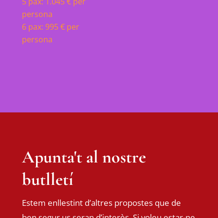
5 pax: 1.045 € per
persona
6 pax: 995 € per
persona
Apunta't al nostre
butlletí
Estem enllestint d’altres propostes que de
ben segur us seran d’interès. Si voleu estar-ne