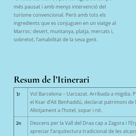
més pausat i amb menys intervenció del
turisme convencional. Però amb tots els
ingredients que es conjuguen en un viatge al
Marroc: desert, muntanya, platja, mercats i,
sobretot, l’amabilitat de la seva gent.
Resum de l’Itinerari
Vol Barcelona – Uarzazat. Arribada a migdia. Pr
1r
el Ksar d’Aït Benhaddú, declarat patrimoni de
Allotjament a l’hotel, sopar i nit.
Descens per la Vall del
Draa
cap a
Zagora
i l’E
2n
apreciar
l’arquitectura tradicional
de les alcas