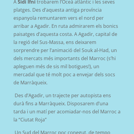
A
Sidi Ifni
trobarem l’Oceà atlàntic i les seves
platges. Des d’aquesta antiga província
espanyola remuntarem vers el nord per
arribar a Agadir. En ruta admirarem els bonics
paisatges d’aquesta costa. A Agadir, capital de
la regió del Sus-Massa, ens deixarem
sorprendre per l’animació del Souk al-Had, un
dels mercats més importants del Marroc (s’hi
apleguen més de sis mil botigues!), un
mercadal que té molt poc a envejar dels socs
de Marràqueix.
Des d’Agadir, un trajecte per autopista ens
durà fins a Marràqueix. Disposarem d’una
tarda i un matí per acomiadar-nos del Marroc a
la “Ciutat Roja”
Un Sud del Marroc poc conegut, de tempo