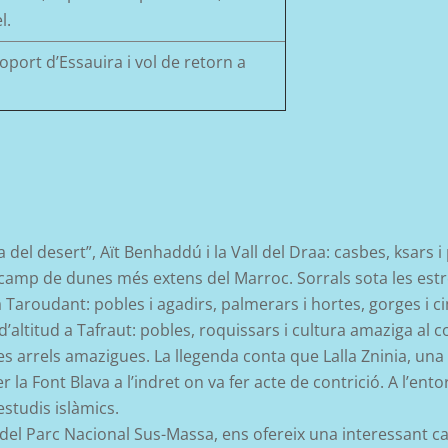
l.
eroport
d’Essauira
i vol de retorn a
el desert”, Aït Benhaddú i la Vall del Draa: casbes, ksars i 
el camp de dunes més extens del Marroc. Sorrals sota les estr
a Taroudant: pobles i agadirs, palmerars i hortes, gorges i c
d’altitud a Tafraut: pobles, roquissars i cultura amaziga al co
des arrels amazigues. La llegenda conta que Lalla Zninia, un
 la Font Blava a l’indret on va fer acte de contrició. A l’en
estudis islàmics.
 del Parc Nacional Sus-Massa, ens ofereix una interessant c