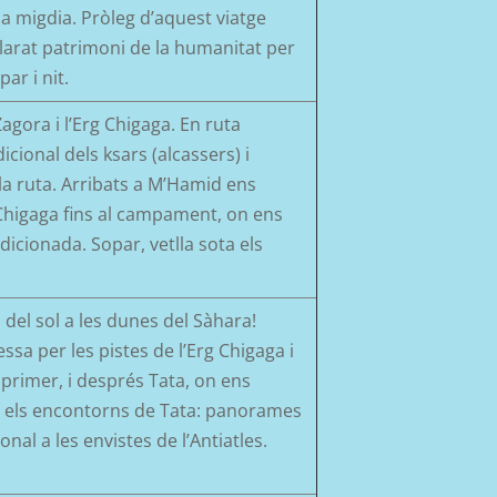
a migdia. Pròleg d’aquest viatge
clarat patrimoni de la humanitat per
ar i nit.
Zagora
i l’Erg
Chigaga
. En ruta
dicional
del
s
ksars
(alcassers)
i
a ruta. Arribats a
M’
H
a
mid
ens
Chigaga
fins al campament, on
ens
ndicionada.
Sopar, vetlla sota els
del sol a les dunes del Sàhara!
ssa per les pistes de l’Erg
Chigaga
i
primer, i després
Tata
, on ens
m els encontorns de
Tata
:
panoram
es
ional
a les envistes de
l’Antiatles
.