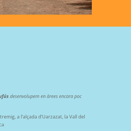
ufús
desenvolupem en àrees encara poc
ntremig, a l’alçada d’Uarzazat, la Vall del
ca