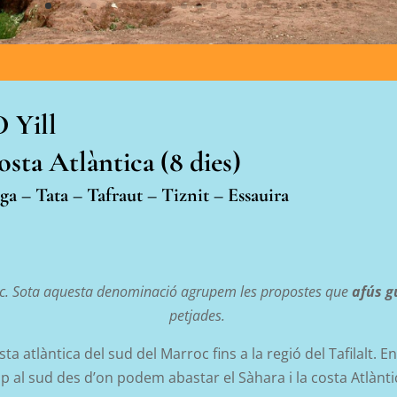
 Yill
Costa Atlàntica (8 dies)
ga – Tata –
Tafraut
– Tiznit – Essauira
zic. Sota aquesta denominació agrupem les propostes que
afús g
petjades.
sta atlàntica del sud del Marroc fins a la regió del Tafilalt. E
ap al sud des d’on podem abastar el Sàhara i la costa Atlànti