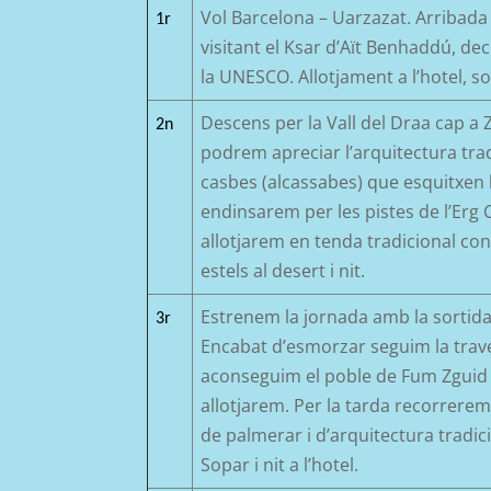
Vol Barcelona – Uarzazat. Arribada 
1r
visitant el Ksar d’Aït Benhaddú, de
la UNESCO. Allotjament a l’hotel, sop
Descens per la Vall del
Draa
cap a
2n
podrem apreciar
l’arquitectura tra
casbes
(alcassabes
)
que esquitxen l
endinsarem per les pistes de
l’Erg
allotjarem
en tenda
tradicional co
estels al desert i nit.
Estrenem la jornada amb la sortida 
3r
Encabat
d’esmorzar
seguim la trave
aconseguim el poble de
Fum
Zguid
allotjarem. Per
la tarda recorrere
de
palmer
ar i
d’
arquitectura tradic
Sopar i n
it a l’hotel.