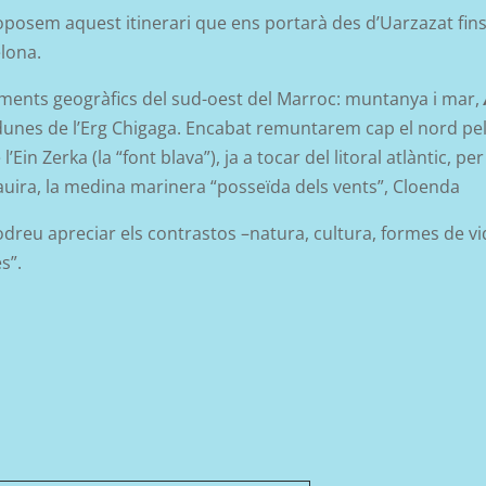
proposem aquest itinerari que ens portarà des d’Uarzazat fins
elona.
ments geogràfics del sud-oest del Marroc: muntanya i mar,
unes de l’Erg Chigaga. Encabat remuntarem cap el nord pels c
 l’Ein Zerka (la “font blava”), ja a tocar del litoral atlàntic, 
sauira, la medina marinera “posseïda dels vents”, Cloenda
odreu apreciar els contrastos –natura, cultura, formes de v
s”.