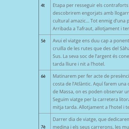
Etapa
per resseguir els contrafort
4t
descobrirem engorjats
amb llogarre
cultural amazic… Tot enmig d’un
a 
Arribada a
Tafraut
, a
llotjament i t
e
Avui el viatge ens duu cap a pone
5è
cruïlla de les rutes que des del Sàha
Sus
. La seva soc de l’argent és con
tarda lliure i nit a l’hotel
.
Matinarem per fer acte de presènci
6è
costa de l’Atlàntic
. Aquí farem una 
de Massa, on es poden observar un
Seguim viatge per la carretera litor
mitja tarda. Allotjament a l’hotel i te
Darrer dia de viatge, que dedicar
medina i els seus carrerons, les mur
7è