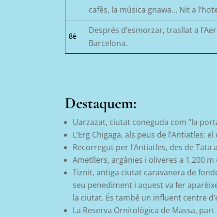
cafès, la música
gnawa
… Nit a l’hote
Després d’esmorzar, trasllat a l’A
8è
Barcelona.
Destaquem:
Uarzazat, ciutat coneguda com “la porta d
L’Erg Chigaga, als peus de l’Antiatles: 
Recorregut per l’Antiatles, des de Tata 
Ametllers, argànies i oliveres a 1.200 m 
Tiznit, antiga ciutat caravanera de fon
seu penediment i aquest va fer aparèixer
la ciutat. És també un influent centre d’
La Reserva Ornitològica de Massa, part