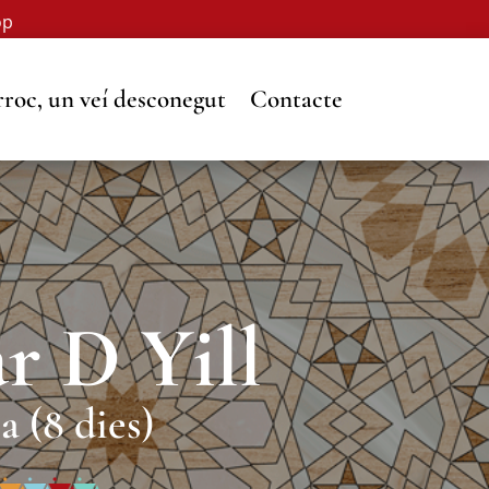
op
roc, un veí desconegut
Contacte
r D Yill
a (8 dies)