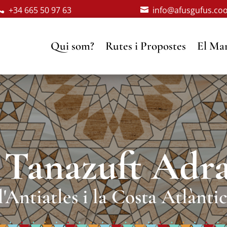
+34 665 50 97 63
info@afusgufus.co


Qui som?
Rutes i Propostes
El Mar
Tanazuft Adra
l'Antiatles i la Costa Atlàntic