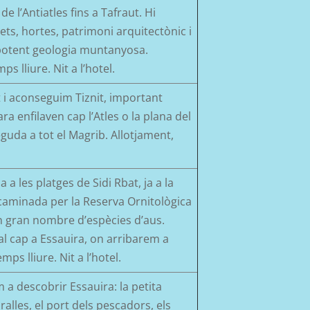
s de
l’Antiatles
fins a
Tafraut
. Hi
ts, hortes, patrimoni arquitectònic i
potent geologia muntanyosa.
mps
lliure. Nit a l’hotel
.
nt i aconseguim
Tiznit
, important
ra enfilaven cap l’Atles o la plana del
eguda a tot el
Magrib
. Allotjament,
a a les platges de
Sidi
Rbat, ja a la
caminada per la Reserva Ornitològica
 gran nombre d’espècies d’aus.
al
cap a
Essauira
,
on arribarem a
mps lliure. Nit a l’hotel.
em a descobrir
Essauira
: la petita
alles, el port dels pescadors, els