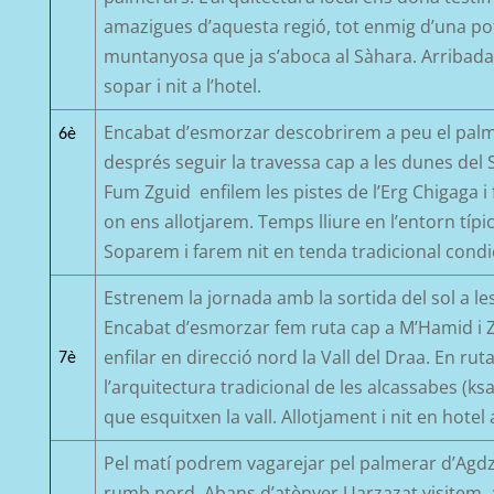
amazigues d’aquesta regió, tot enmig d’una po
muntanyosa que ja s’aboca al Sàhara. Arribad
sopar i nit a l’hotel.
Encabat
d’esmorzar descobrirem a peu el pal
6è
després seguir la travessa cap a les dunes del 
Fum
Zguid
enfilem les pistes de l’Erg
Chigaga
i
on ens allotjarem. Temps lliure en l’entorn típi
Soparem i farem nit en tenda tradicional cond
Estrenem la jornada amb la sortida del sol a le
Encabat
d’esmorzar fem ruta cap a
M’Hamid
i
enfilar en direcció nord la Vall del
Draa
. En ru
7è
l’arquitectura tradicional de les alcassabes (
ksa
que esquitxen la vall. Allotjament i nit en hotel
Pel matí
podrem vagarejar pel palmerar
d’Agd
rumb nord.
Abans d
’atènyer
Uarzazat
v
isitem
,