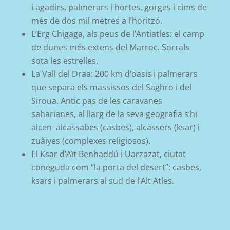
i agadirs, palmerars i hortes, gorges i cims de
més de dos mil metres a l’horitzó.
L’Erg Chigaga, als peus de l’Antiatles: el camp
de dunes més extens del Marroc. Sorrals
sota les estrelles.
La Vall del Draa: 200 km d’oasis i palmerars
que separa els massissos del Saghro i del
Siroua. Antic pas de les caravanes
saharianes, al llarg de la seva geografia s’hi
alcen alcassabes (casbes), alcàssers (ksar) i
zuàiyes (complexes religiosos).
El Ksar d’Aït Benhaddú i Uarzazat, ciutat
coneguda com “la porta del desert”:
casbes,
ksars i palmerars al sud de l’Alt Atles.