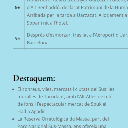
d’Aït
Benhaddú
, declarat Patrimoni de la Huma
8è
Arrib
ada
per la tarda a
Uarzazat
. Allotjament a 
Sopar i nit a l’hotel.
Després d’esmorzar, trasllat a l’Aeroport
d’Uar
9è
Barcelona.
Destaquem:
El conreus, viles, mercats i ciutats del Sus: les
muralles de Tarudant, amb l’Alt Atles de teló
de fons i l
’espectacular mercat de Souk el
Had a
Agadir
La Reserva Ornitològica de Massa, part del
Parc Nacional Sus-Massa, ens ofereix una