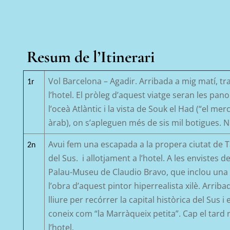
Resum de l’Itinerari
Vol Barcelona –
Agadir
. Arribada a
mig
matí, tra
1r
l’hotel.
El p
ròleg d’aquest viatge
ser
an les pano
l’
oceà
Atlàntic i
la vista de
Souk
el
Had
(“el mer
àrab)
, on s’apleguen més de sis mil botigues. N
A
vui fem una escapada a la propera ciutat de
T
2n
del
Sus
.
i allotjament a l’hotel.
A les envistes de
Palau-Museu de Claudio Bravo, que inclou una i
l’obra d’aquest pintor hiperrealista xilè. Arriba
lliure per recórrer la capital històrica del
Sus
i 
coneix com “la Marràqueix petita”.
Cap el tard 
l’hotel.