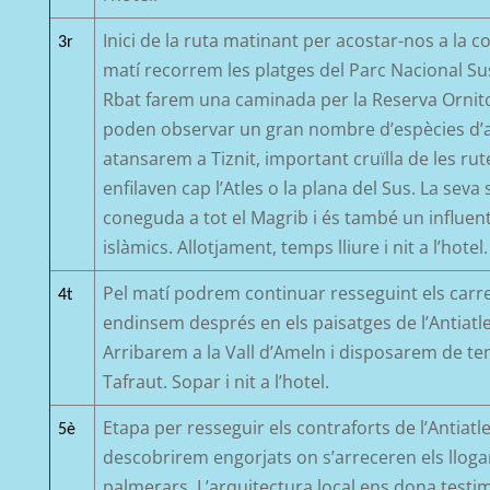
Inici de la ruta m
atina
nt
per acostar-nos
a la c
3r
matí
recorr
em les platges del Parc Nacional
Su
Rbat
f
arem
una caminada per la Reserva Ornito
poden observar un gran nombre d’espècies d’
atansarem a
Tiznit
, important cruïlla de les ru
enfilaven cap l’Atles o la plana del
Sus
. La seva 
coneguda a tot el
Magrib
i és també un influent
islàmics.
Allotjament, t
emps
lliure i nit a l’hotel.
Pel matí podrem
continuar
ressegui
nt
els carr
4t
endinsem
després en els paisatges de
l’Antiatl
Arribarem a la Vall
d’Ameln
i disposarem de tem
Tafraut
. Sopar i nit a l’hotel.
Etapa per resseguir els contraforts de
l’Antiatl
5è
descobrirem engorjats on s’arreceren els llogar
palmerars. L’arquitectura local ens dona testim