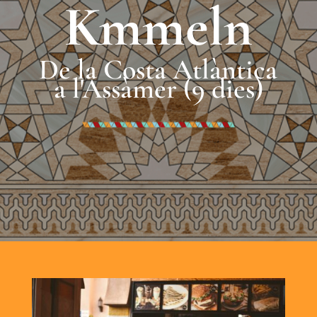
Kmmeln
De la Costa Atlàntica
a l'Assàmer (9 dies)