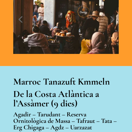
Marroc Tanazuft Kmmeln
De la Costa Atlàntica a
l’Assàmer (9 dies)
Agadir
–
Tarudant
–
Reserva
Ornitològica
de Massa –
Tafraut –
Tata
–
Erg
Chigaga
–
Agdz
–
Uarzazat