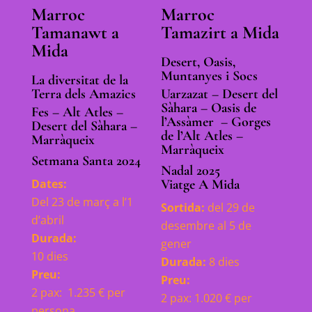
Marroc
Marroc
Tamanawt a
Tamazirt a Mida
Mida
Desert, Oasis,
Muntanyes i Socs
La diversitat de la
Terra dels Amazics
Uarzazat – Desert del
Sàhara – Oasis de
Fes – Alt Atles –
l’Assàmer – Gorges
Desert del Sàhara –
de l’Alt Atles –
Marràqueix
Marràqueix
Setmana Santa 2024
Nadal 2025
Dates:
Viatge A Mida
Del 23 de març a l’1
Sortida:
del 29 de
d’abril
desembre al 5 de
Durada:
gener
10 dies
Durada:
8 dies
Preu:
Preu:
2 pax: 1.235 € per
2 pax: 1.020 € per
persona