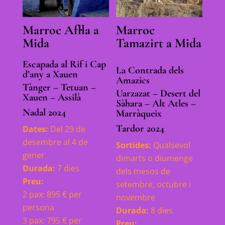
Marroc Afl·la a
Marroc
Mida
Tamazirt a Mida
Escapada al Rif i Cap
La Contrada dels
d’any a Xauen
Amazics
Tànger – Tetuan –
Uarzazat – Desert del
Xauen – Assilà
Sàhara – Alt Atles –
Nadal 2024
Marràqueix
Tardor 2024
Dates:
Del 29 de
desembre al 4 de
Sortides:
Qualsevol
gener
dimarts o diumenge
Durada:
7 dies
dels mesos de
Preu:
setembre, octubre i
2 pax: 895 € per
novembre
persona
Durada:
8 dies
3 pax: 795 € per
Preu: